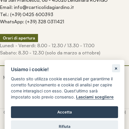
Via San Francesco, 68 - 45026 Lendinara ROVIGO
Email: info@rcarticolidagiardino.it
Tel.: (+39) 0425 600393
WhatsApp: (+39) 328 0311421
Orari di apertura
Lunedì - Venerdì: 8.00 - 12.30 / 13.30 - 17.00
Sabato: 8.30 - 12.30 (solo da marzo a ottobre)
Usiamo i cookie!
Manufatti
artigianali
inconfondibili
creati a mano
con la
Questo sito utilizza cookie essenziali per garantirne il
qualità e la durevolezza di una volta.
corretto funzionamento e cookie di analisi per capire
come interagisci con esso. Quest'ultimo sarà
impostato solo previo consenso.
Lasciami scegliere
© 2026
R.C. Rinaldi Snc
- P. IVA e CF: 01604840296 - SDI
Accetta
M5UXCR1
Rifiuta