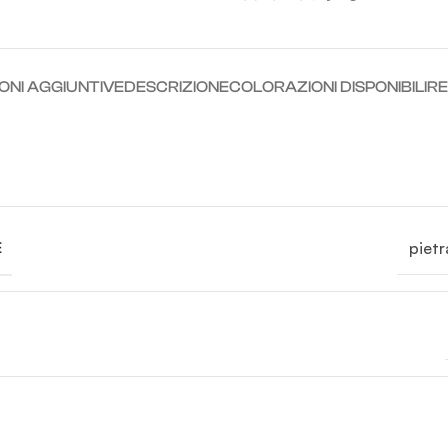
ONI AGGIUNTIVE
DESCRIZIONE
COLORAZIONI DISPONIBILI
RE
pietr
E