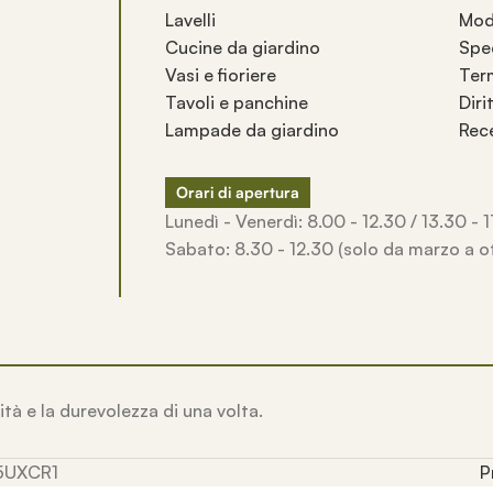
Lavelli
Mod
Cucine da giardino
Spe
Vasi e fioriere
Term
Tavoli e panchine
Diri
Lampade da giardino
Rec
Orari di apertura
Lunedì - Venerdì: 8.00 - 12.30 / 13.30 - 
Sabato: 8.30 - 12.30 (solo da marzo a o
ità e la durevolezza di una volta.
M5UXCR1
P