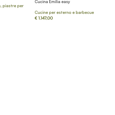
Cucina Emilia easy
, piastre per
Cucine per esterno e barbecue
€
1.147,00