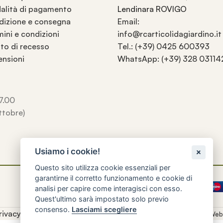
alità di pagamento
Lendinara ROVIGO
dizione e consegna
Email:
ini e condizioni
info@rcarticolidagiardino.it
tto di recesso
Tel.: (+39) 0425 600393
ensioni
WhatsApp: (+39) 328 03114
17.00
ttobre)
Usiamo i cookie!
Questo sito utilizza cookie essenziali per
garantirne il corretto funzionamento e cookie di
analisi per capire come interagisci con esso.
Quest'ultimo sarà impostato solo previo
consenso.
Lasciami scegliere
rivacy e Cookie Policy
-
Preferenze Cookie
|
XPLAY Agenzia Web