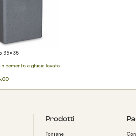
to 35×35
e in cemento e ghiaia lavata
,00
Prodotti
Pag
Fontane
Com