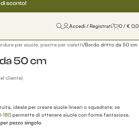
 di sconto!
Accedi / Registrati
0
/
€
0,
rdure per aiuole, piastre per vialetti
Bordo dritto da 50 cm
 da 50 cm
l cliente)
ruita, ideale per creare aiuole lineari o squadrate; se
0-180
permette di ottenere aiuole con forme fantasiose.
e
per pezzo singolo
.