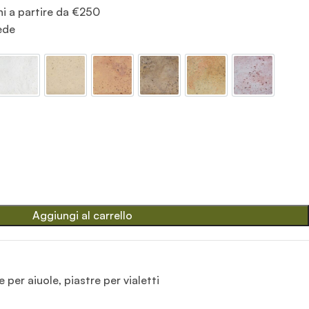
ni a partire da €250
sede
hizzato
Bianco
Giallo
Mattone
Old stone
Pietre del borgo
Rosa antic
te
Aggiungi al carrello
 per aiuole, piastre per vialetti