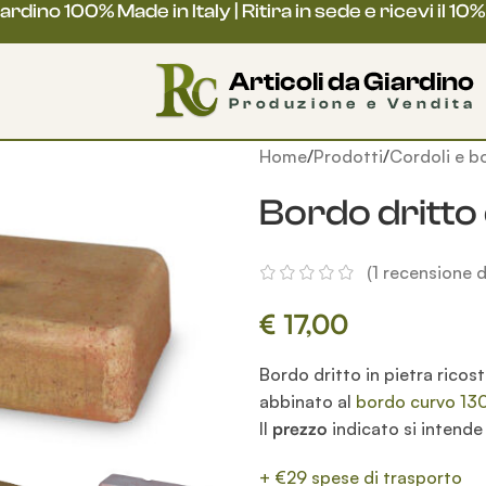
rdino 100% Made in Italy | Ritira in sede e ricevi il 10%
Home
Prodotti
Cordoli e bo
Bordo dritto
 al 23
(
1
recensione de
arà chiusa per
€
17,00
 al 23
Bordo dritto in pietra ricost
abbinato al
bordo curvo 13
Il
prezzo
indicato si intend
regolarmente
+ €29 spese di trasporto