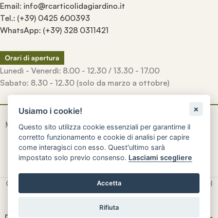
Email: info@rcarticolidagiardino.it
Tel.: (+39) 0425 600393
WhatsApp: (+39) 328 0311421
Orari di apertura
Lunedì - Venerdì: 8.00 - 12.30 / 13.30 - 17.00
Sabato: 8.30 - 12.30 (solo da marzo a ottobre)
Usiamo i cookie!
Manufatti
artigianali
inconfondibili
creati a mano
con la
Questo sito utilizza cookie essenziali per garantirne il
qualità e la durevolezza di una volta.
corretto funzionamento e cookie di analisi per capire
come interagisci con esso. Quest'ultimo sarà
impostato solo previo consenso.
Lasciami scegliere
© 2026
R.C. Rinaldi Snc
- P. IVA e CF: 01604840296 - SDI
Accetta
M5UXCR1
Rifiuta
Privacy e Cookie Policy
-
Preferenze Cookie
|