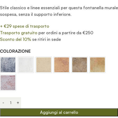
Stile classico e linee essenziali per questa fontanella murale
sospesa, senza il supporto inferiore.
+ €29 spese di trasporto
Trasporto gratuito
per ordini a partire da €250
Sconto del 10%
se ritiri in sede
COLORAZIONE
Antichizzato
Bianco
Giallo
Mattone
Old stone
Pietre del
Rosa antico
Aggiungi al carrello