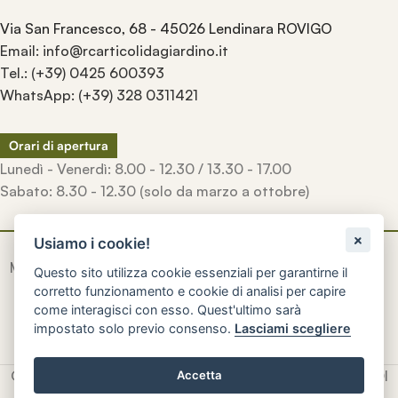
Via San Francesco, 68 - 45026 Lendinara ROVIGO
Email: info@rcarticolidagiardino.it
Tel.: (+39) 0425 600393
WhatsApp: (+39) 328 0311421
Orari di apertura
Lunedì - Venerdì: 8.00 - 12.30 / 13.30 - 17.00
Sabato: 8.30 - 12.30 (solo da marzo a ottobre)
Usiamo i cookie!
Manufatti
artigianali
inconfondibili
creati a mano
con la
Questo sito utilizza cookie essenziali per garantirne il
qualità e la durevolezza di una volta.
corretto funzionamento e cookie di analisi per capire
come interagisci con esso. Quest'ultimo sarà
impostato solo previo consenso.
Lasciami scegliere
© 2026
R.C. Rinaldi Snc
- P. IVA e CF: 01604840296 - SDI
Accetta
M5UXCR1