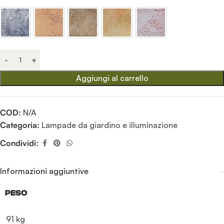
Antichizzato
Mattone
Old stone
Pietre del borgo
Rosa antico
Aggiungi al carrello
COD:
N/A
Categoria:
Lampade da giardino e illuminazione
Condividi:
Informazioni aggiuntive
PESO
91 kg