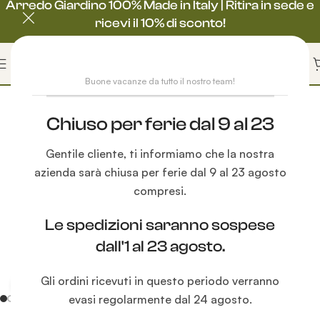
Arredo Giardino 100% Made in Italy | Ritira in sede e
ricevi il 10% di sconto!
Buone vacanze da tutto il nostro team!
Chiuso per ferie dal 9 al 23
Gentile cliente, ti informiamo che la nostra
azienda sarà chiusa per ferie dal 9 al 23 agosto
compresi.
Le spedizioni saranno sospese
dall'1 al 23 agosto.
Gli ordini ricevuti in questo periodo verranno
Clicca per ingrandire
evasi regolarmente dal 24 agosto.