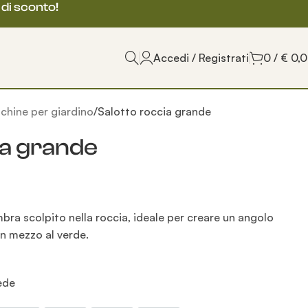
 di sconto!
Accedi / Registrati
0
/
€
0,
nchine per giardino
Salotto roccia grande
ia grande
bra scolpito nella roccia, ideale per creare un angolo
n mezzo al verde.
sede