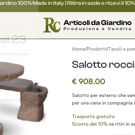
rdino 100% Made in Italy | Ritira in sede e ricevi il 10%
Home
Prodotti
Tavoli e pa
 al 23
Salotto rocc
arà chiusa per
€
908,00
Salotto per esterno che sem
 al 23
per una cena in compagnia i
Trasporto gratuito
regolarmente
Sconto del 10%
se ritiri in 