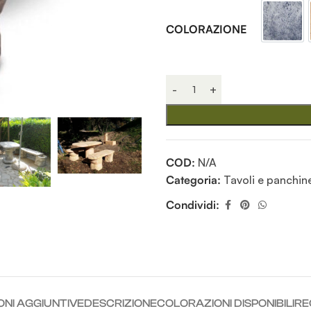
Antic
COLORAZIONE
COD:
N/A
Categoria:
Tavoli e panchin
Condividi:
ONI AGGIUNTIVE
DESCRIZIONE
COLORAZIONI DISPONIBILI
RE