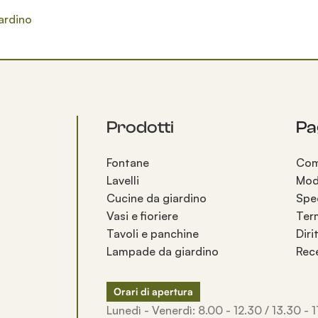
ardino
Prodotti
Pag
Fontane
Com
Lavelli
Mod
Cucine da giardino
Spe
Vasi e fioriere
Term
Tavoli e panchine
Diri
Lampade da giardino
Rec
Orari di apertura
Lunedì - Venerdì: 8.00 - 12.30 / 13.30 - 