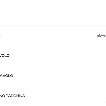
pietr
E
VOLO
TAVOLO
ANO PANCHINA