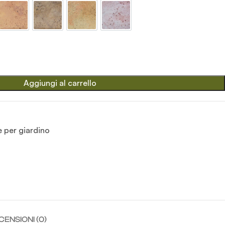
hizzato
Mattone
Old stone
Pietre del borgo
Rosa antico
Aggiungi al carrello
e per giardino
CENSIONI (0)