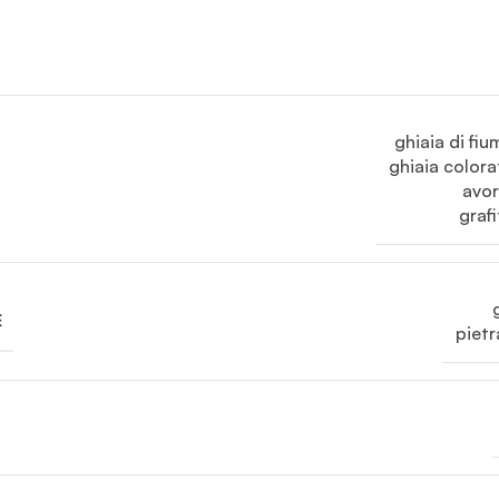
ghiaia di fiu
ghiaia colora
avor
graf
E
pietr