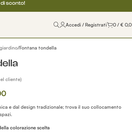
 di sconto!
Accedi / Registrati
0
/
€
0,
giardino
Fontana tondella
ella
l cliente)
00
a e dal design tradizionale; trova il suo collocamento
 spazi.
ella colorazione scelta