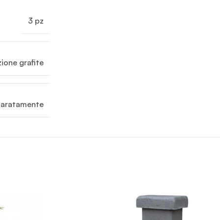
3 pz
zione grafite
eparatamente