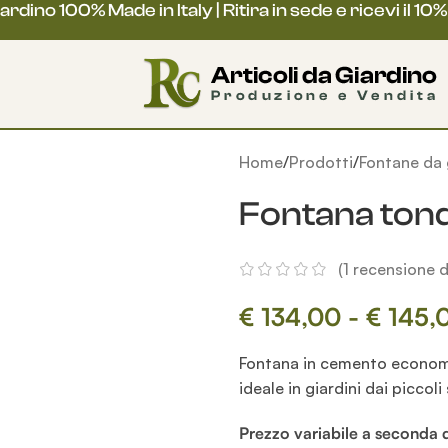
rdino 100% Made in Italy | Ritira in sede e ricevi il 10%
Home
Prodotti
Fontane da 
 al 23
Fontana tond
arà chiusa per
(
1
recensione de
€
134,00
-
€
145,
 al 23
Fontana in cemento economic
ideale in giardini dai piccoli
regolarmente
Prezzo variabile a seconda d