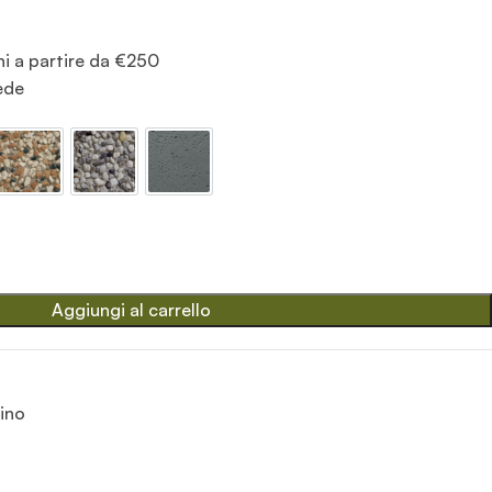
ni a partire da €250
sede
o
Ghiaia colorata
Ghiaia di fiume
Grafite
Aggiungi al carrello
ino