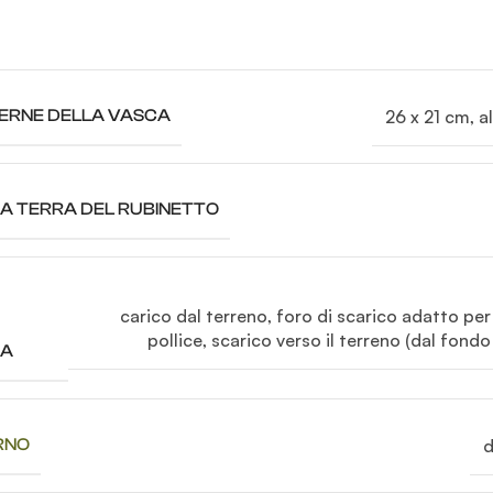
26 x 21 cm, a
TERNE DELLA VASCA
A TERRA DEL RUBINETTO
carico dal terreno
,
foro di scarico adatto per 
pollice
,
scarico verso il terreno (dal fondo
UA
d
RNO