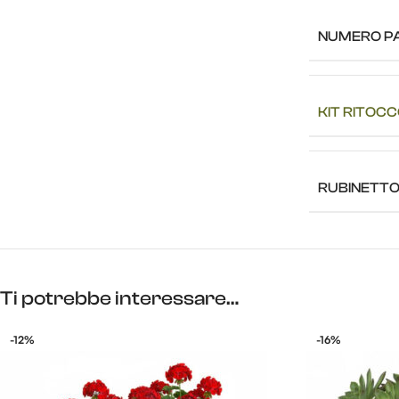
NUMERO PA
KIT RITOC
RUBINETTO
Ti potrebbe interessare…
-12%
-16%