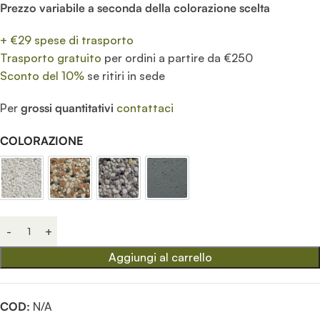
Prezzo variabile a seconda della colorazione scelta
+ €29 spese di trasporto
Trasporto gratuito
per ordini a partire da €250
Sconto del 10%
se ritiri in sede
Per
grossi quantitativi
contattaci
COLORAZIONE
Avorio
Ghiaia colorata
Ghiaia di fiume
Grafite
Aggiungi al carrello
COD:
N/A