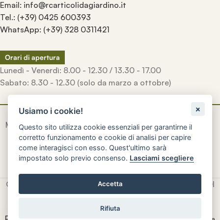
Email: info@rcarticolidagiardino.it
Tel.: (+39) 0425 600393
WhatsApp: (+39) 328 0311421
Orari di apertura
Lunedì - Venerdì: 8.00 - 12.30 / 13.30 - 17.00
Sabato: 8.30 - 12.30 (solo da marzo a ottobre)
Usiamo i cookie!
Manufatti
artigianali
inconfondibili
creati a mano
con la
Questo sito utilizza cookie essenziali per garantirne il
qualità e la durevolezza di una volta.
corretto funzionamento e cookie di analisi per capire
come interagisci con esso. Quest'ultimo sarà
impostato solo previo consenso.
Lasciami scegliere
© 2026
R.C. Rinaldi Snc
- P. IVA e CF: 01604840296 - SDI
Accetta
M5UXCR1
Rifiuta
Privacy e Cookie Policy
-
Preferenze Cookie
|
XPLAY Agenzia