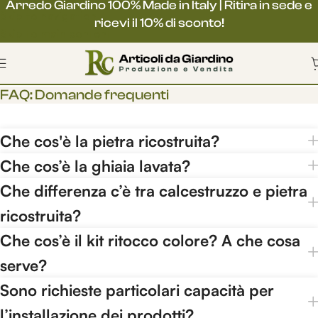
Arredo Giardino 100% Made in Italy | Ritira in sede e
ricevi il 10% di sconto!
Buone vacanze da tutto il nostro team!
Chiuso per ferie dal 9 al 23
FAQ: Domande frequenti
Gentile cliente, ti informiamo che la nostra
azienda sarà chiusa per ferie dal 9 al 23 agosto
compresi.
Che cos'è la pietra ricostruita?
Che cos’è la ghiaia lavata?
Le spedizioni saranno sospese
dall'1 al 23 agosto.
Che differenza c’è tra calcestruzzo e pietra
ricostruita?
Gli ordini ricevuti in questo periodo verranno
Che cos’è il kit ritocco colore? A che cosa
evasi regolarmente dal 24 agosto.
serve?
CHIUDI
Sono richieste particolari capacità per
l’installazione dei prodotti?